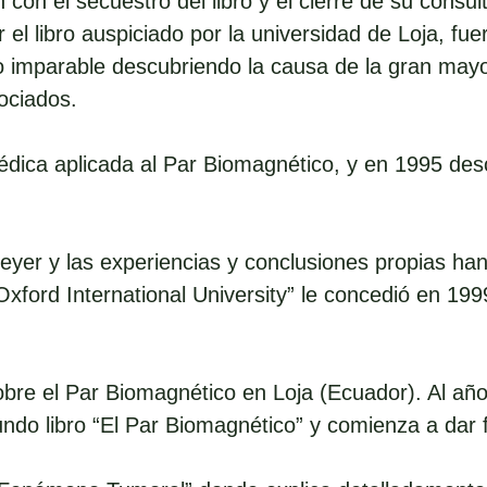
on el secuestro del libro y el cierre de su consul
r el libro auspiciado por la universidad de Loja, f
ido imparable descubriendo la causa de la gran may
ociados.
dica aplicada al Par Biomagnético, y en 1995 des
yer y las experiencias y conclusiones propias han 
ford International University” le concedió en 1999 
obre el Par Biomagnético en Loja (Ecuador). Al añ
ndo libro “El Par Biomagnético” y comienza a dar 