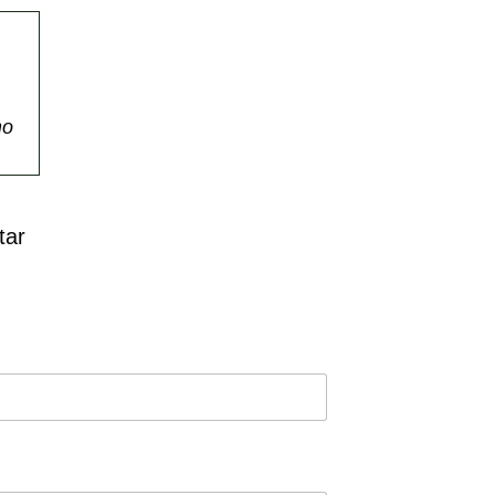
mo
tar