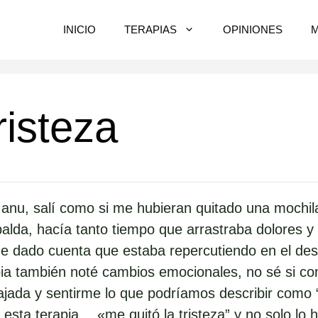
INICIO
TERAPIAS
OPINIONES
risteza
anu, salí como si me hubieran quitado una mochila 
alda, hacía tanto tiempo que arrastraba dolores 
he dado cuenta que estaba repercutiendo en el de
pia también noté cambios emocionales, no sé si con
jada y sentirme lo que podríamos describir como 
esta terapia… «me quitó la tristeza” y no solo lo 