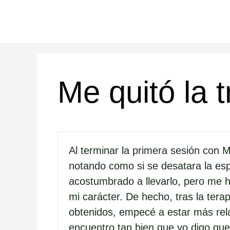
Saltar
al
contenido
Me quitó la t
Al terminar la primera sesión con M
notando como si se desatara la esp
acostumbrado a llevarlo, pero me 
mi carácter. De hecho, tras la tera
obtenidos, empecé a estar más rela
encuentro tan bien que yo digo que 