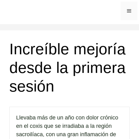
Saltar
ME
al
contenido
Increíble mejoría
desde la primera
sesión
Llevaba más de un año con dolor crónico
en el coxis que se irradiaba a la región
sacroilíaca, con una gran inflamación de