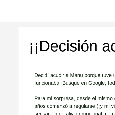
Saltar
al
contenido
¡¡Decisión a
Decidí acudir a Manu porque tuve u
funcionaba. Busqué en Google, todo
Para mi sorpresa, desde el mismo 
años comenzó a regularse (¡y mi vi
sensación de alivio emocional, com