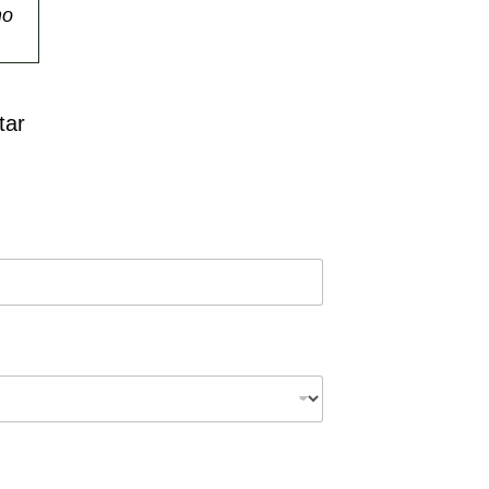
mo
tar